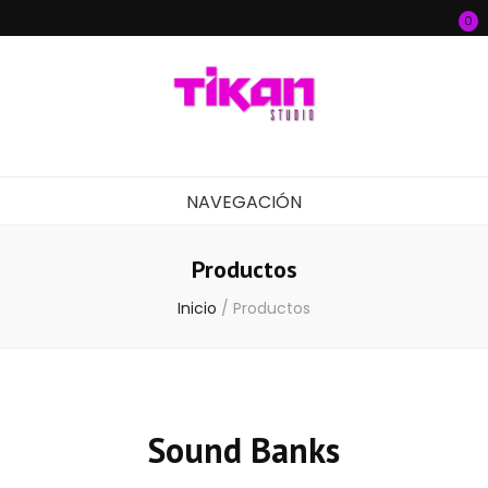
0
Tikan Studio
Producción musical y audiovisual
NAVEGACIÓN
Productos
Inicio
/
Productos
Sound Banks