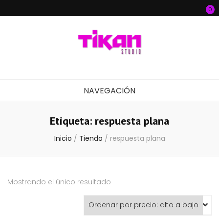
0
Tikan Studio
Producción musical y audiovisual
NAVEGACIÓN
Etiqueta:
respuesta plana
Inicio
/
Tienda
/
respuesta plana
Mostrando el único resultado